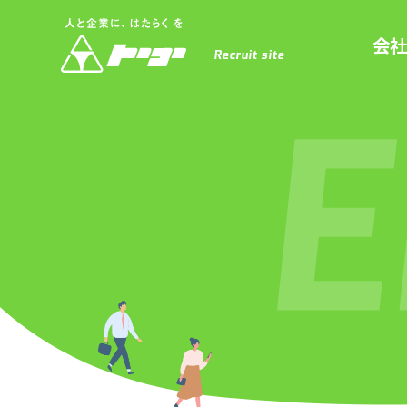
会社
Recruit site
E